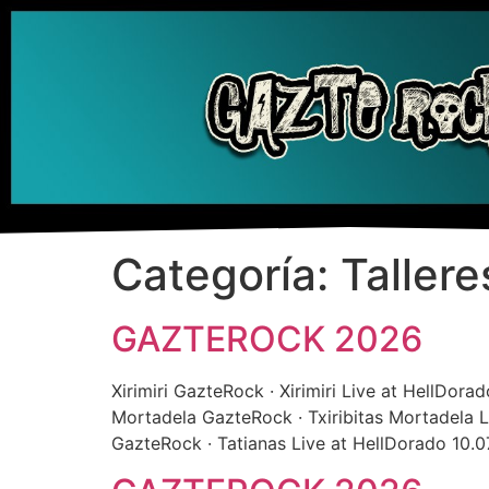
Categoría:
Tallere
GAZTEROCK 2026
Xirimiri GazteRock · Xirimiri Live at HellDo
Mortadela GazteRock · Txiribitas Mortadela L
GazteRock · Tatianas Live at HellDorado 10.