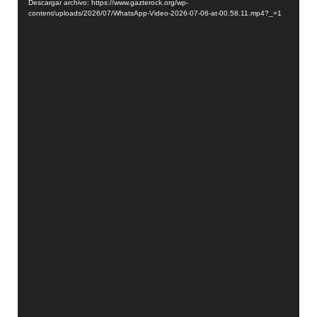
Descargar archivo: https://www.gazterock.org/wp-
vídeo
content/uploads/2026/07/WhatsApp-Video-2026-07-06-at-00.58.11.mp4?_=1